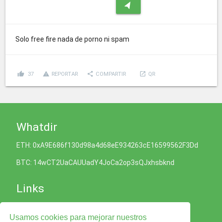
navigation
Solo free fire nada de porno ni spam
thumb_up
report_problem
share
launch
37
REPORTAR
COMPARTIR
QR
Whatdir
ETH: 0xA9E686f130d98a4d68eE934263cE16599562F3Dd
BTC: 14wCT2UaCAUUadY4JoCa2op3sQJxhsbknd
Links
Política de Cookies
Usamos cookies para mejorar nuestros
Política de Privacidad