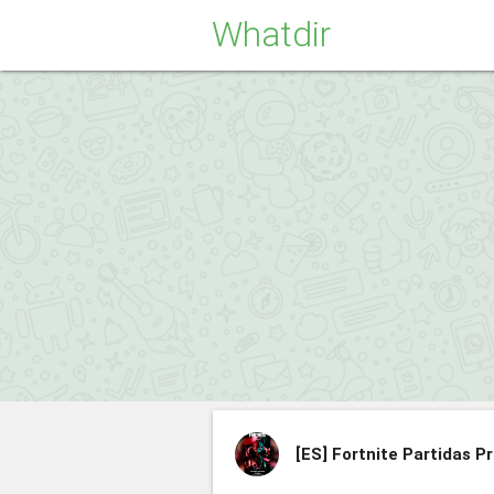
Whatdir
[ES]
Fortnite Partidas P