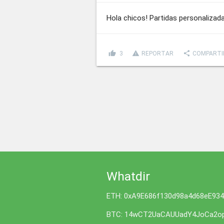
Hola chicos! Partidas personalizada
thumb_up
report_problem
share
3
REPORTAR
COMPARTI
Whatdir
ETH: 0xA9E686f130d98a4d68eE93
BTC: 14wCT2UaCAUUadY4JoCa2op