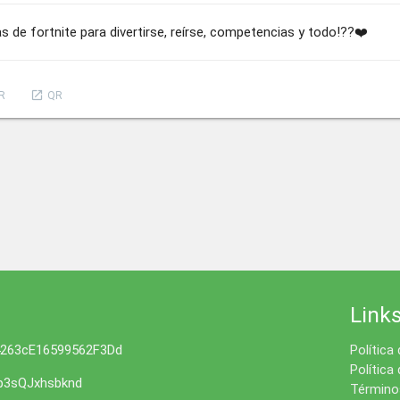
s de fortnite para divertirse, reírse, competencias y todo!??❤️
launch
R
QR
Link
4263cE16599562F3Dd
Política
Política
3sQJxhsbknd
Términos