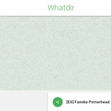
Whatdir
[ES]
Familia Potterhead