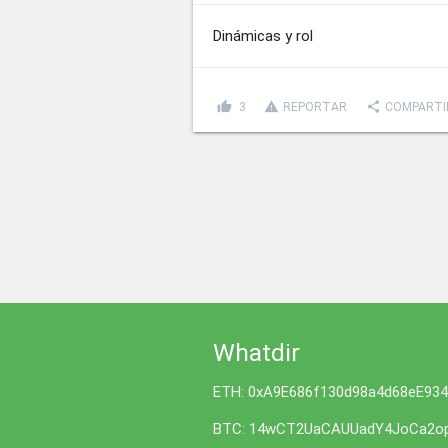
Dinámicas y rol
thumb_up
report_problem
share
3
REPORTAR
COMPARTI
Whatdir
ETH: 0xA9E686f130d98a4d68eE93
BTC: 14wCT2UaCAUUadY4JoCa2op