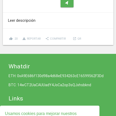
navigation
Leer descripción
thumb_up
report_problem
share
launch
20
REPORTAR
COMPARTIR
QR
Whatdir
ETH: 0xA9E686f130d98a4d68eE934263cE16599562F3Dd
BTC: 14wCT2UaCAUUadY4JoCa2op3sQJxhsbknd
Links
Política de Cookies
Usamos cookies para mejorar nuestros
Política de Privacidad