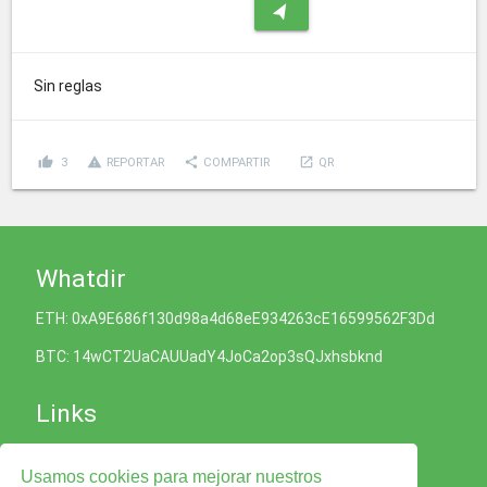
navigation
Sin reglas
thumb_up
report_problem
share
launch
3
REPORTAR
COMPARTIR
QR
Whatdir
ETH: 0xA9E686f130d98a4d68eE934263cE16599562F3Dd
BTC: 14wCT2UaCAUUadY4JoCa2op3sQJxhsbknd
Links
Política de Cookies
Usamos cookies para mejorar nuestros
Política de Privacidad