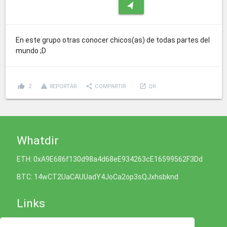
navigation
En este grupo otras conocer chicos(as) de todas partes del
mundo ;D
thumb_up
report_problem
share
launch
2
REPORTAR
COMPARTIR
QR
Whatdir
ETH: 0xA9E686f130d98a4d68eE934263cE16599562F3Dd
BTC: 14wCT2UaCAUUadY4JoCa2op3sQJxhsbknd
Links
Política de Cookies