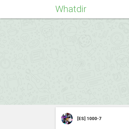
Whatdir
[ES]
1000-7