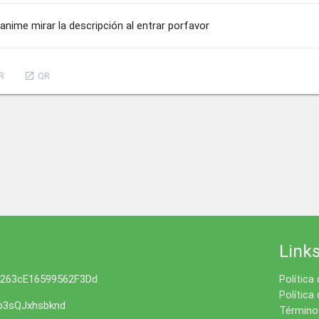
nime mirar la descripción al entrar porfavor
launch
R
QR
Link
4263cE16599562F3Dd
Política
Política
3sQJxhsbknd
Términos