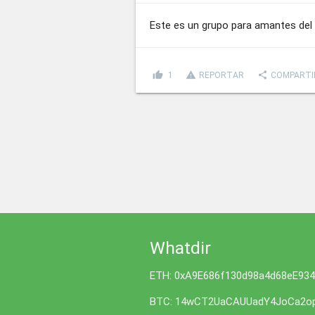
Este es un grupo para amantes del a
thumb_up
report_problem
share
1
REPORTAR
COMPARTI
Whatdir
ETH: 0xA9E686f130d98a4d68eE93
BTC: 14wCT2UaCAUUadY4JoCa2op