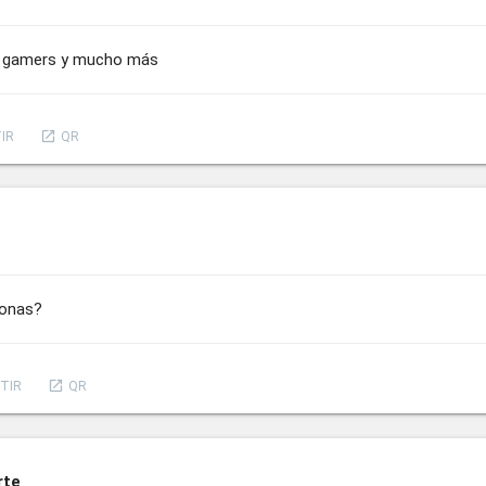
us, gamers y mucho más
launch
IR
QR
sonas?
launch
TIR
QR
rte