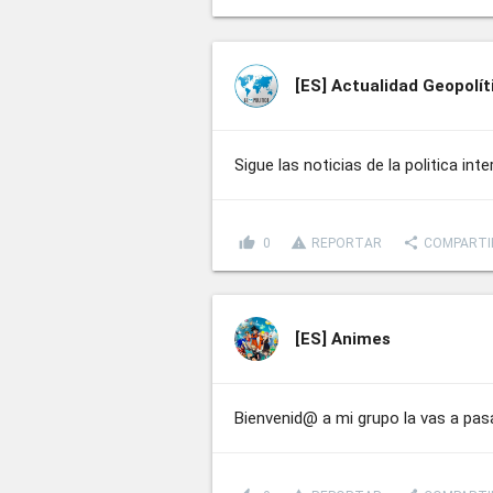
[ES]
Actualidad Geopolít
Sigue las noticias de la politica int
thumb_up
report_problem
share
0
REPORTAR
COMPARTI
[ES]
Animes
Bienvenid@ a mi grupo la vas a pas