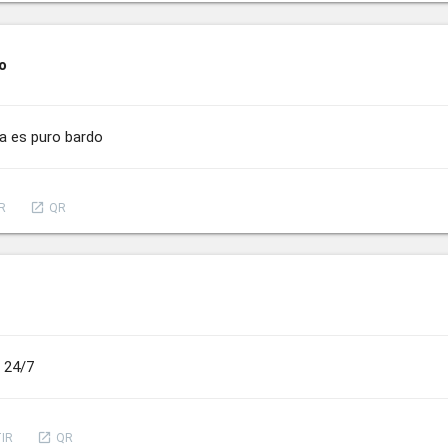
o
a es puro bardo
launch
R
QR
 24/7
launch
IR
QR