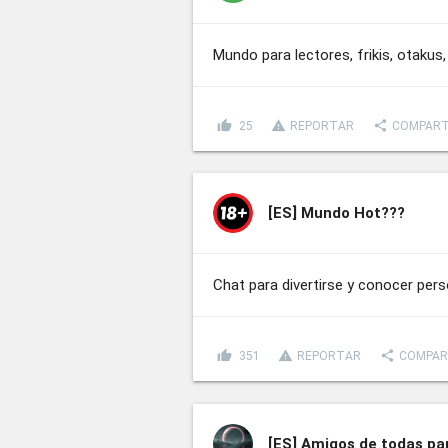
Mundo para lectores, frikis, otak
thumb_up
report_problem
share
25
REPORTAR
COMPART
[ES]
Mundo Hot???
Chat para divertirse y conocer per
thumb_up
report_problem
share
351
REPORTAR
COMPAR
[ES]
Amigos de todas pa