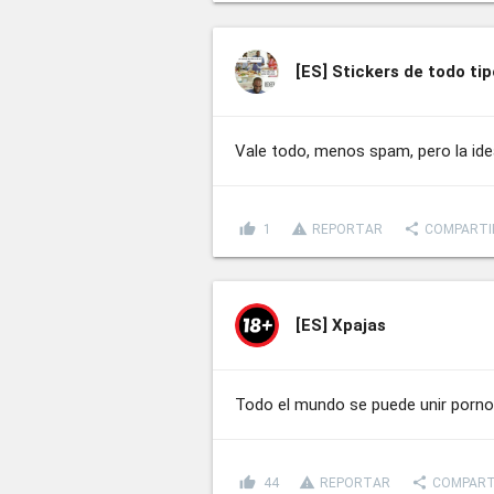
[ES]
Stickers de todo tip
Vale todo, menos spam, pero la ide
thumb_up
report_problem
share
1
REPORTAR
COMPARTI
[ES]
Xpajas
Todo el mundo se puede unir porno
thumb_up
report_problem
share
44
REPORTAR
COMPART