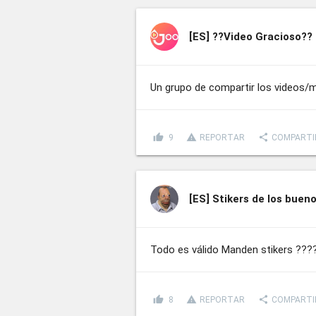
[ES]
??Video Gracioso??
Un grupo de compartir los videos/m
thumb_up
report_problem
share
9
REPORTAR
COMPARTI
[ES]
Stikers de los buen
Todo es válido Manden stikers ???
thumb_up
report_problem
share
8
REPORTAR
COMPARTI