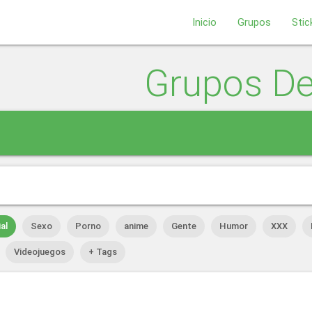
Inicio
Grupos
Stic
Grupos D
al
Sexo
Porno
anime
Gente
Humor
XXX
Videojuegos
+ Tags