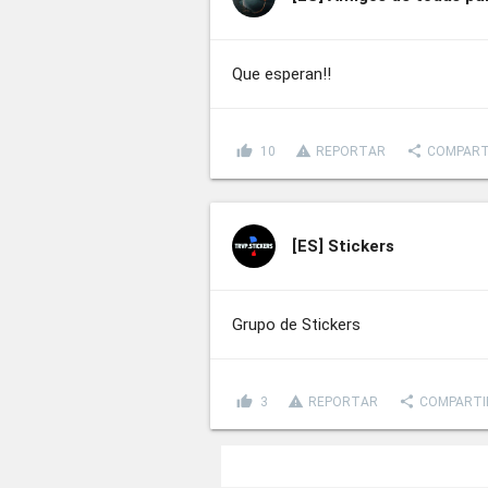
Que esperan!!
thumb_up
report_problem
share
10
REPORTAR
COMPART
[ES]
Stickers
Grupo de Stickers
thumb_up
report_problem
share
3
REPORTAR
COMPARTI