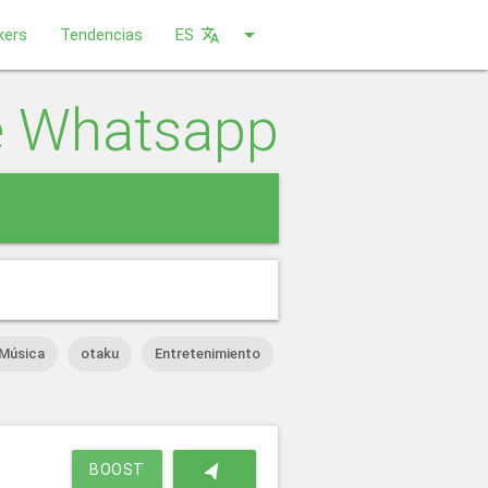
arrow_drop_down
kers
Tendencias
ES
translate
e Whatsapp
close
Música
otaku
Entretenimiento
navigation
BOOST