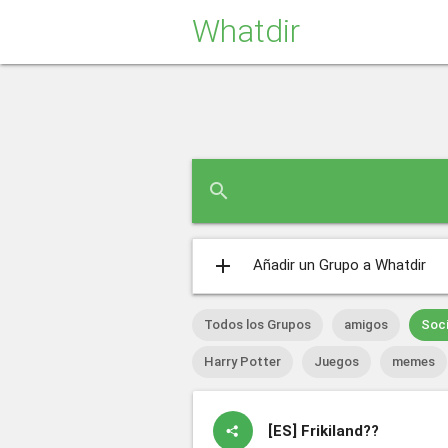
Whatdir
search
add
Añadir un Grupo a Whatdir
Todos los Grupos
amigos
Soci
Harry Potter
Juegos
memes
[ES]
Frikiland??