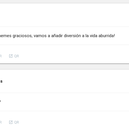
emes graciosos, vamos a añadir diversión a la vida aburrida!
launch
R
QR
os
?
launch
R
QR